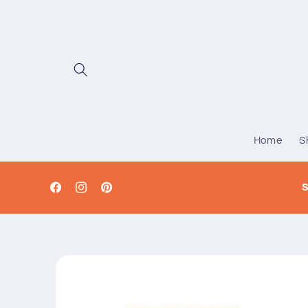
Vai
direttamente
ai contenuti
Home
S
S
Facebook
Instagram
Pinterest
Passa alle
informazioni
sul prodotto