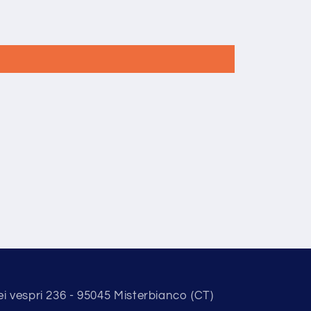
ei vespri 236 - 95045 Misterbianco (CT)