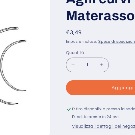
Materasso
Prezzo
€3,49
di
Imposte incluse.
Spese di spedizio
listino
Quantità
Quantità
Diminuisci
Aumenta
quantità
quantità
per
per
Aghi
Aghi
Aggiungi 
curvi
curvi
Pony
Pony
Ago
Ago
Ritiro disponibile presso la sed
Materasso
Materasso
Di solito pronto in 24 ore
Visualizza i dettagli del nego