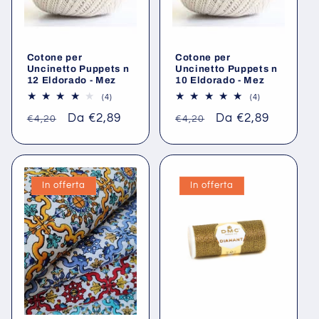
Cotone per
Cotone per
Uncinetto Puppets n
Uncinetto Puppets n
12 Eldorado - Mez
10 Eldorado - Mez
4
4
(4)
(4)
recensioni
recensioni
Prezzo
Prezzo
Da €2,89
Prezzo
Prezzo
Da €2,89
totali
totali
€4,20
€4,20
di
scontato
di
scontato
listino
listino
In offerta
In offerta