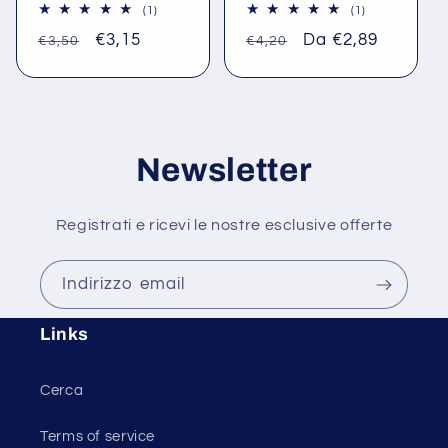
1
1
(1)
(1)
recensioni
recensioni
Prezzo
Prezzo
€3,15
Prezzo
Prezzo
Da €2,89
totali
totali
€3,50
€4,20
di
scontato
di
scontato
listino
listino
Newsletter
Registrati e ricevi le nostre esclusive offerte
Indirizzo email
Links
Cerca
Terms of service