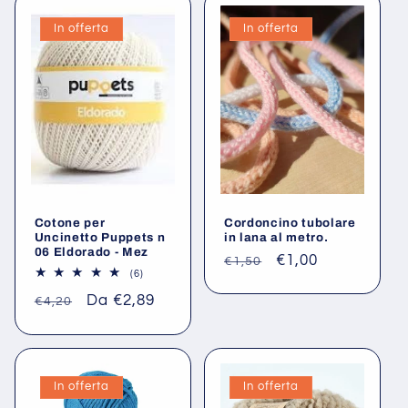
In offerta
In offerta
Cotone per
Cordoncino tubolare
Uncinetto Puppets n
in lana al metro.
06 Eldorado - Mez
Prezzo
Prezzo
€1,00
€1,50
6
(6)
di
scontato
recensioni
Prezzo
Prezzo
Da €2,89
totali
€4,20
listino
di
scontato
listino
In offerta
In offerta