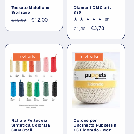
Tessuto Maioliche
Diamant DMC art.
Siciliane
380
Prezzo
Prezzo
€12,00
5
(5)
€15,00
recensioni
di
scontato
Prezzo
Prezzo
€3,78
totali
€4,55
listino
di
scontato
listino
In offerta
In offerta
Rafia o Fettuccia
Cotone per
Sintetica Colorata
Uncinetto Puppets n
6mm Stafil
16 Eldorado - Mez