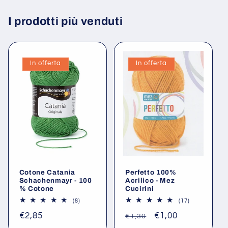
I prodotti più venduti
In offerta
In offerta
Cotone Catania
Perfetto 100%
Schachenmayr - 100
Acrilico - Mez
% Cotone
Cucirini
8
17
(8)
(17)
recensioni
recensioni
Prezzo
€2,85
Prezzo
Prezzo
€1,00
totali
totali
€1,30