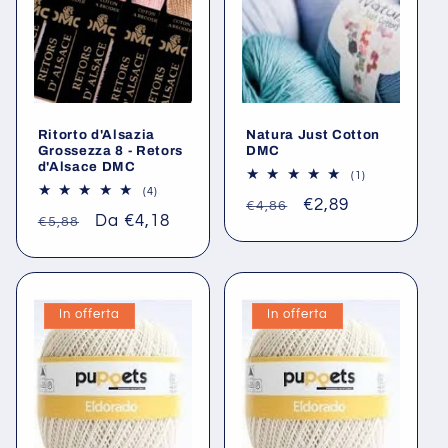
Ritorto d'Alsazia
Natura Just Cotton
Grossezza 8 - Retors
DMC
d'Alsace DMC
1
(1)
recensioni
4
(4)
Prezzo
Prezzo
€2,89
totali
recensioni
€4,86
Prezzo
Prezzo
Da €4,18
totali
€5,88
di
scontato
di
scontato
listino
listino
In offerta
In offerta