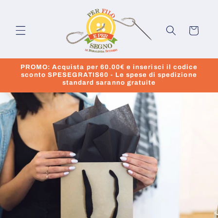
Vai
direttamente
ai contenuti
Carrello
PROMO: Acquista per 60.00€ e inserisci il codice
sconto SPESEGRATIS60 - Le spese di spedizione
standard saranno gratuite