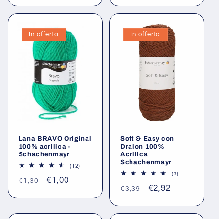
scontato
di
scontato
listino
In offerta
In offerta
Lana BRAVO Original
Soft & Easy con
100% acrilica -
Dralon 100%
Schachenmayr
Acrilica
Schachenmayr
12
(12)
recensioni
3
(3)
Prezzo
Prezzo
€1,00
totali
recensioni
€1,30
Prezzo
Prezzo
€2,92
totali
€3,39
di
scontato
di
scontato
listino
listino