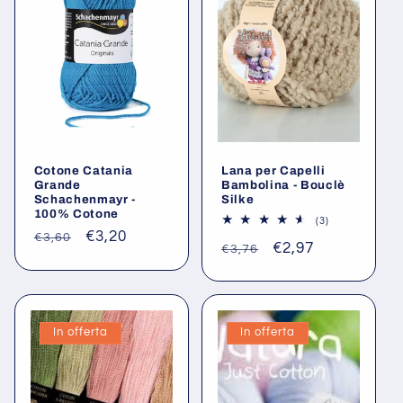
Cotone Catania
Lana per Capelli
Grande
Bambolina - Bouclè
Schachenmayr -
Silke
100% Cotone
3
(3)
recensioni
Prezzo
Prezzo
€3,20
€3,60
Prezzo
Prezzo
€2,97
totali
€3,76
di
scontato
di
scontato
listino
listino
In offerta
In offerta