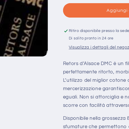
per
per
Ritorto
Ritorto
Aggiungi 
d&#39;Alsazia
d&#39;Alsaz
Grossezza
Grossezza
8
8
Ritiro disponibile presso la sed
-
-
Di solito pronto in 24 ore
Retors
Retors
Visualizza i dettagli del nego
d&#39;Alsace
d&#39;Alsac
DMC
DMC
Retors d’Alsace DMC è un fil
perfettamente ritorto, morb
L’utilizzo del miglior cotone
mercerizzazione garantisco
eguali. Non si attorciglia e
scorre con facilità attraverso
Disponibile nella grossezza
sfumature che permettono al