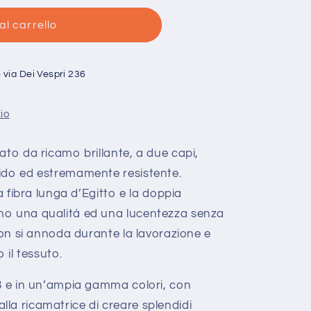
al carrello
ia
e
via Dei Vespri 236
zio
e
ato da ricamo brillante, a due capi,
ido ed estremamente resistente.
 a fibra lunga d’Egitto e la doppia
no una qualità ed una lucentezza senza
 non si annoda durante la lavorazione e
 il tessuto.
 8 e in un’ampia gamma colori, con
la ricamatrice di creare splendidi