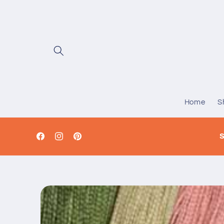
Vai
direttamente
ai contenuti
Home
S
S
Facebook
Instagram
Pinterest
Passa alle
informazioni
sul prodotto