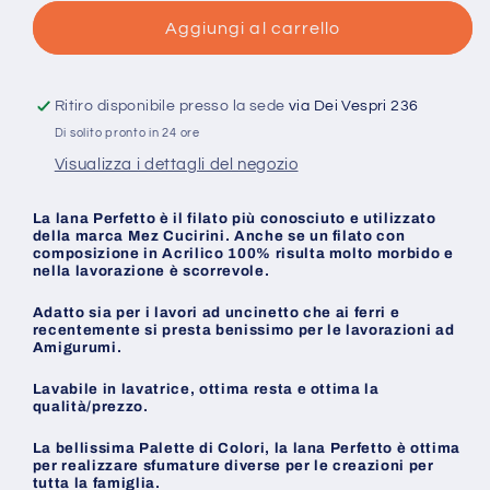
per
per
Perfetto
Perfetto
Aggiungi al carrello
100%
100%
Acrilico
Acrilico
-
-
Ritiro disponibile presso la sede
via Dei Vespri 236
Mez
Mez
Di solito pronto in 24 ore
Cucirini
Cucirini
Visualizza i dettagli del negozio
La lana Perfetto è il filato più conosciuto e utilizzato
della marca Mez Cucirini. Anche se un filato con
composizione in Acrilico 100% risulta molto morbido e
nella lavorazione è scorrevole.
Adatto sia per i lavori ad uncinetto che ai ferri e
recentemente si presta benissimo per le lavorazioni ad
Amigurumi.
Lavabile in lavatrice, ottima resta e ottima la
qualità/prezzo.
La bellissima Palette di Colori, la lana Perfetto è ottima
per realizzare sfumature diverse per le creazioni per
tutta la famiglia.