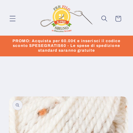
Vai
direttamente
ai contenuti
Carrello
PROMO: Acquista per 60.00€ e inserisci il codice
sconto SPESEGRATIS60 - Le spese di spedizione
standard saranno gratuite
Passa alle
informazioni
sul prodotto