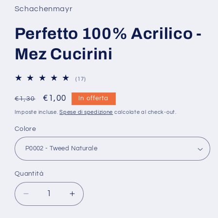
Schachenmayr
Perfetto 100% Acrilico -
Mez Cucirini
17
(17)
recensioni
totali
Prezzo
Prezzo
€1,00
In offerta
€1,30
di
scontato
Imposte incluse.
Spese di spedizione
calcolate al check-out.
listino
Colore
Quantità
Quantità
Diminuisci
Aumenta
quantità
quantità