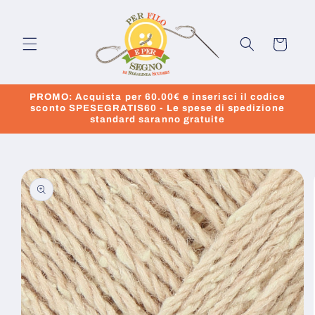
Vai
direttamente
ai contenuti
Carrello
PROMO: Acquista per 60.00€ e inserisci il codice
sconto SPESEGRATIS60 - Le spese di spedizione
standard saranno gratuite
Passa alle
informazioni
sul prodotto