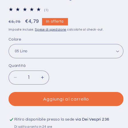
1
(1)
recensioni
totali
Prezzo
Prezzo
€4,79
In offerta
€5,75
di
scontato
Imposte incluse.
Spese di spedizione
calcolate al check-out.
listino
Colore
Quantità
Quantità
Diminuisci
Aumenta
quantità
quantità
per
per
Alva
Alva
Aggiungi al carrello
Silk
Silk
-
-
50%
50%
Ritiro disponibile presso la sede
via Dei Vespri 236
Lana
Lana
Di solito pronto in 24 ore