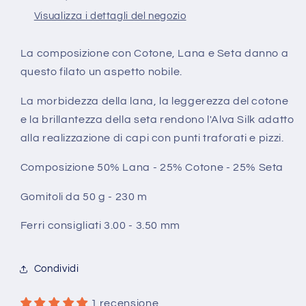
25%
25%
Visualizza i dettagli del negozio
Cotone
Cotone
25%
25%
Seta
Seta
La composizione con Cotone, Lana e Seta danno a
Schachenmayr
Schachenmayr
questo filato un aspetto nobile.
La morbidezza della lana, la leggerezza del cotone
e la brillantezza della seta rendono l'Alva Silk adatto
alla realizzazione di capi con punti traforati e pizzi.
Composizione 50% Lana - 25% Cotone - 25% Seta
Gomitoli da 50 g - 230 m
Ferri consigliati 3.00 - 3.50 mm
Condividi
1 recensione