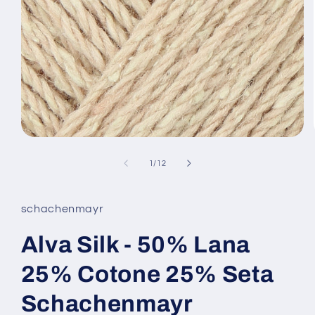
Apri
contenuti
multimediali
su
1
/
12
1
in
finestra
modale
schachenmayr
Alva Silk - 50% Lana
25% Cotone 25% Seta
Schachenmayr