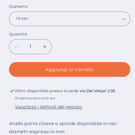
listino
Diametro
Quantità
Quantità
Diminuisci
Aumenta
quantità
quantità
per
per
Anello
Anello
Aggiungi al carrello
Portachiave
Portachiave
Argentato
Argentato
Ritiro disponibile presso la sede
via Dei Vespri 236
Di solito pronto in 24 ore
Visualizza i dettagli del negozio
Anello porta chiave a spirale disponibile in vari
diametri espressi in mm