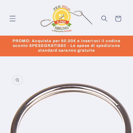
Vai
direttamente
ai contenuti
Carrello
PROMO: Acquista per 60.00€ e inserisci il codice
sconto SPESEGRATIS60 - Le spese di spedizione
standard saranno gratuite
Passa alle
informazioni
sul prodotto