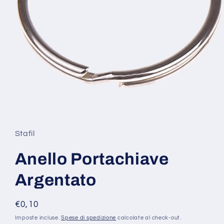
Apri
contenuti
multimediali
1
Stafil
in
finestra
modale
Anello Portachiave
Argentato
Prezzo
€0,10
di
Imposte incluse.
Spese di spedizione
calcolate al check-out.