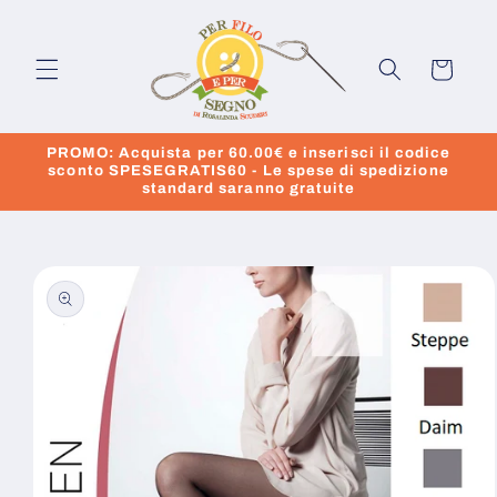
Vai
direttamente
ai contenuti
Carrello
PROMO: Acquista per 60.00€ e inserisci il codice
sconto SPESEGRATIS60 - Le spese di spedizione
standard saranno gratuite
Passa alle
informazioni
sul prodotto