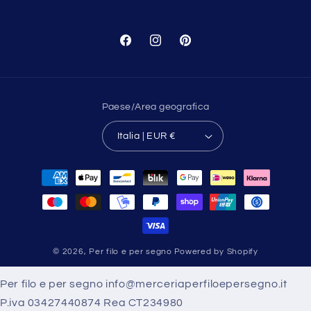
Facebook
Instagram
Pinterest
Paese/Area geografica
Italia | EUR €
Metodi
di
pagamento
© 2026,
Per filo e per segno
Powered by Shopify
Per filo e per segno info@merceriaperfiloepersegno.it
P.iva 03427440874 Rea CT234980