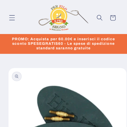
Vai
direttamente
ai contenuti
Carrello
PROMO: Acquista per 60.00€ e inserisci il codice
sconto SPESEGRATIS60 - Le spese di spedizione
standard saranno gratuite
Passa alle
informazioni
sul prodotto