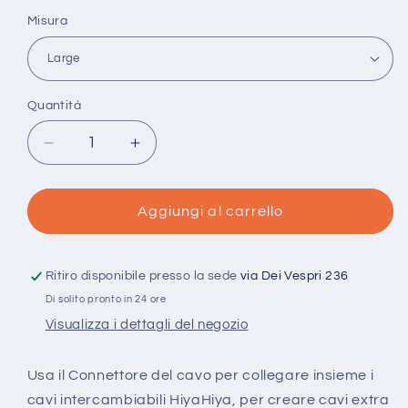
listino
Misura
Quantità
Quantità
Diminuisci
Aumenta
quantità
quantità
per
per
Connetttore
Connetttore
Aggiungi al carrello
cavo
cavo
HiyaHiya
HiyaHiya
Ritiro disponibile presso la sede
via Dei Vespri 236
Di solito pronto in 24 ore
Visualizza i dettagli del negozio
Usa il Connettore del cavo per collegare insieme i
cavi intercambiabili HiyaHiya, per creare cavi extra