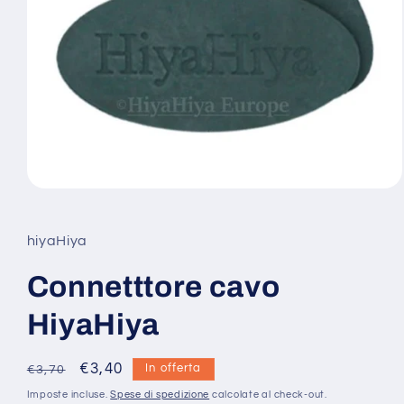
Apri
contenuti
multimediali
1
hiyaHiya
in
finestra
modale
Connetttore cavo
HiyaHiya
Prezzo
Prezzo
€3,40
In offerta
€3,70
di
scontato
Imposte incluse.
Spese di spedizione
calcolate al check-out.