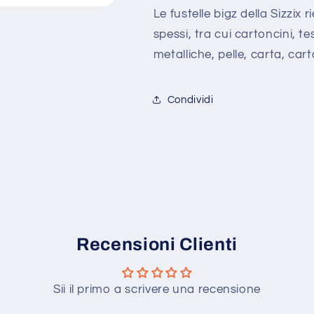
a
a
Le fustelle bigz della Sizzix
strati
strati
spessi, tra cui cartoncini, t
con
con
metalliche, pelle, carta, ca
foglie
foglie
Sizzix
Sizzix
657690
657690
Condividi
-
-
Flowers
Flowers
layers
layers
&amp;
&amp;
leaves
leaves
Die
Die
Recensioni Clienti
Sii il primo a scrivere una recensione