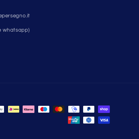
epersegno.it
e whatsapp)