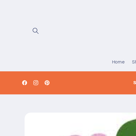
Vai
direttamente
ai contenuti
Home
S
S
Facebook
Instagram
Pinterest
Passa alle
informazioni
sul prodotto