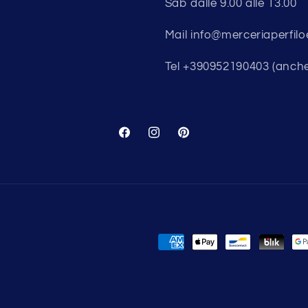
Sab dalle 9.00 alle 13.00
Mail info@merceriaperfilo
Tel +390952190403 (anch
Facebook
Instagram
Pinterest
Metodi
di
pagamento