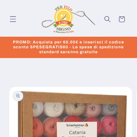
Vai
direttamente
ai contenuti
Carrello
PROMO: Acquista per 60.00€ e inserisci il codice
sconto SPESEGRATIS60 - Le spese di spedizione
standard saranno gratuite
Passa alle
informazioni
sul prodotto