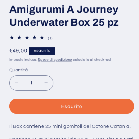
Amigurumi A Journey
Underwater Box 25 pz
1
(1)
recensioni
totali
Prezzo
€49,00
Esaurito
di
Imposte incluse.
Spese di spedizione
calcolate al check-out.
listino
Quantità
Quantità
Diminuisci
Aumenta
quantità
quantità
per
per
Cotone
Cotone
Esaurito
Catania
Catania
Amigurumi
Amigurumi
A
A
Il Box contiene 25 mini gomitoli del Cotone Catania.
Journey
Journey