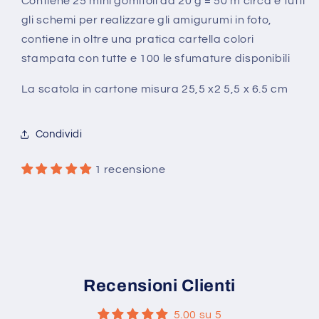
Contiene 25 mini gomitoli da 20 g = 50 m circa e tutti
Underwater
Underwater
Box
Box
gli schemi per realizzare gli amigurumi in foto,
25
25
contiene in oltre una pratica cartella colori
pz
pz
stampata con tutte e 100 le sfumature disponibili
La scatola in cartone misura 25,5 x2 5,5 x 6.5 cm
Condividi
1 recensione
Recensioni Clienti
5.00 su 5