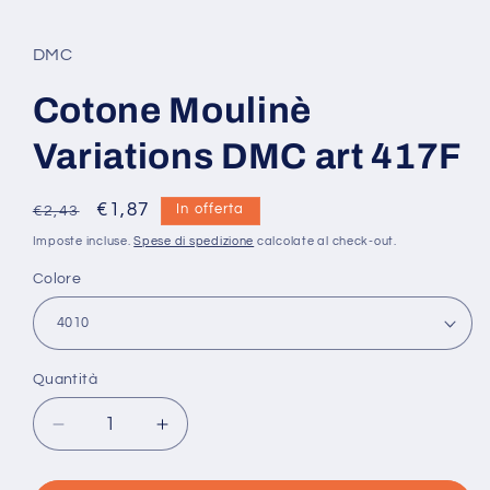
in
finestra
modale
DMC
Cotone Moulinè
Variations DMC art 417F
Prezzo
Prezzo
€1,87
In offerta
€2,43
di
scontato
Imposte incluse.
Spese di spedizione
calcolate al check-out.
listino
Colore
Quantità
Quantità
Diminuisci
Aumenta
quantità
quantità
per
per