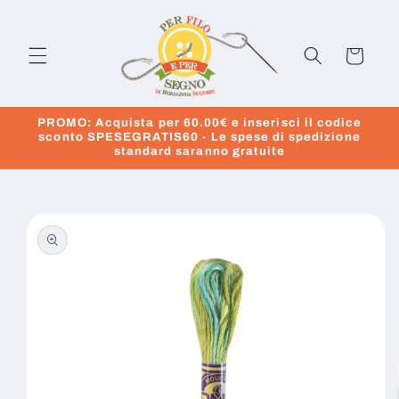
Vai
direttamente
ai contenuti
Carrello
PROMO: Acquista per 60.00€ e inserisci il codice
sconto SPESEGRATIS60 - Le spese di spedizione
standard saranno gratuite
Passa alle
informazioni
sul prodotto