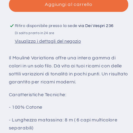
Cotone
Cotone
Aggiungi al carrello
Moulinè
Moulinè
Variations
Variations
DMC
DMC
Ritiro disponibile presso la sede
via Dei Vespri 236
art
art
Di solito pronto in 24 ore
417F
417F
Visualizza i dettagli del negozio
Il Mouliné Variations offre una intera gamma di
colori in un solo filo. Dà vita ai tuoi ricami con delle
sottili variazioni di tonalità in pochi punti. Un risultato
garantito per ricami moderni.
Caratteristiche Tecniche:
- 100% Cotone
- Lunghezza matassina: 8 m ( 6 capi multicolore
separabili)