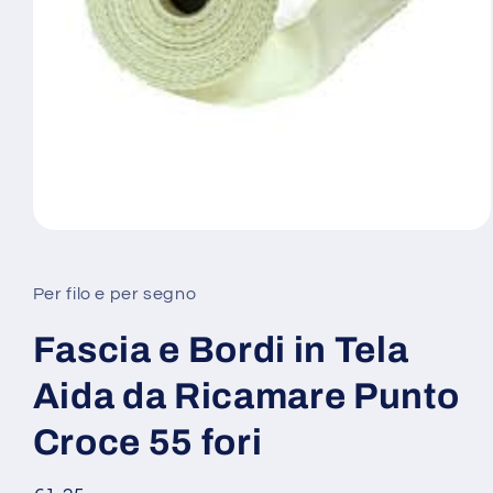
Apri
contenuti
multimediali
1
Per filo e per segno
in
finestra
modale
Fascia e Bordi in Tela
Aida da Ricamare Punto
Croce 55 fori