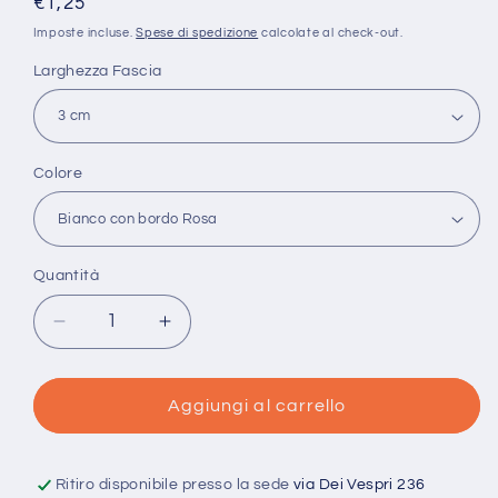
Prezzo
€1,25
di
Imposte incluse.
Spese di spedizione
calcolate al check-out.
listino
Larghezza Fascia
Colore
Quantità
Quantità
Diminuisci
Aumenta
quantità
quantità
per
per
Fascia
Fascia
Aggiungi al carrello
e
e
Bordi
Bordi
in
in
Ritiro disponibile presso la sede
via Dei Vespri 236