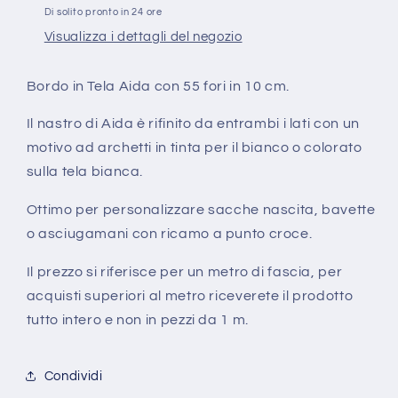
Tela
Tela
Di solito pronto in 24 ore
Aida
Aida
Visualizza i dettagli del negozio
da
da
Ricamare
Ricamare
Punto
Punto
Bordo in Tela Aida con 55 fori in 10 cm.
Croce
Croce
55
55
Il nastro di Aida è rifinito da entrambi i lati con un
fori
fori
motivo ad archetti in tinta per il bianco o colorato
sulla tela bianca.
Ottimo per personalizzare sacche nascita, bavette
o asciugamani con ricamo a punto croce.
Il prezzo si riferisce per un metro di fascia, per
acquisti superiori al metro riceverete il prodotto
tutto intero e non in pezzi da 1 m.
Condividi