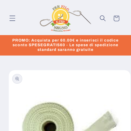
Vai
direttamente
ai contenuti
Carrello
PROMO: Acquista per 60.00€ e inserisci il codice
sconto SPESEGRATIS60 - Le spese di spedizione
standard saranno gratuite
Passa alle
informazioni
sul prodotto