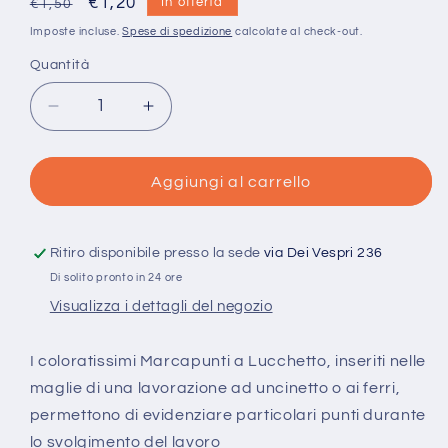
Prezzo
Prezzo
€1,20
In offerta
€1,50
di
scontato
Imposte incluse.
Spese di spedizione
calcolate al check-out.
listino
Quantità
Quantità
Diminuisci
Aumenta
quantità
quantità
per
per
Marcapunti
Marcapunti
Aggiungi al carrello
Colorati
Colorati
per
per
lavori
lavori
Ritiro disponibile presso la sede
via Dei Vespri 236
a
a
Di solito pronto in 24 ore
Maglia
Maglia
Visualizza i dettagli del negozio
o
o
Uncinetto
Uncinetto
I coloratissimi Marcapunti a Lucchetto, inseriti nelle
maglie di una lavorazione ad uncinetto o ai ferri,
permettono di evidenziare particolari punti durante
lo svolgimento del lavoro