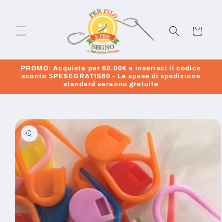
Vai
direttamente
ai contenuti
Carrello
PROMO: Acquista per 60.00€ e inserisci il codice
sconto SPESEGRATIS60 - Le spese di spedizione
standard saranno gratuite
Passa alle
informazioni
sul prodotto