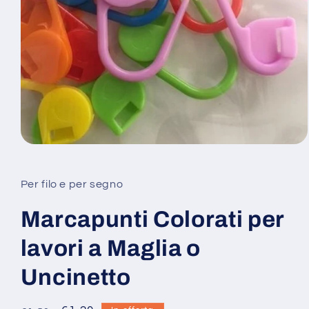
Apri
contenuti
multimediali
1
Per filo e per segno
in
finestra
modale
Marcapunti Colorati per
lavori a Maglia o
Uncinetto