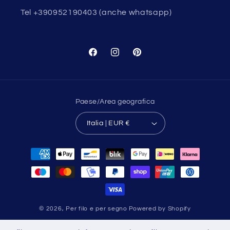
Tel +390952190403 (anche whatsapp)
Facebook
Instagram
Pinterest
Paese/Area geografica
Italia | EUR €
Metodi
di
pagamento
© 2026,
Per filo e per segno
Powered by Shopify