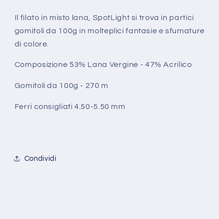
Lana
Lana
-
-
Il filato in misto lana, SpotLight si trova in partici
47%
47%
gomitoli da 100g in molteplici fantasie e sfumature
Acrilico
Acrilico
di colore.
Schachenmayr
Schachenmayr
Composizione 53% Lana Vergine - 47% Acrilico
Gomitoli da 100g - 270 m
Ferri consigliati 4.50-5.50 mm
Condividi