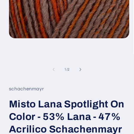
Apri
contenuti
multimediali
1
in
finestra
modale
su
1
/
2
schachenmayr
Misto Lana Spotlight On
Color - 53% Lana - 47%
Acrilico Schachenmayr