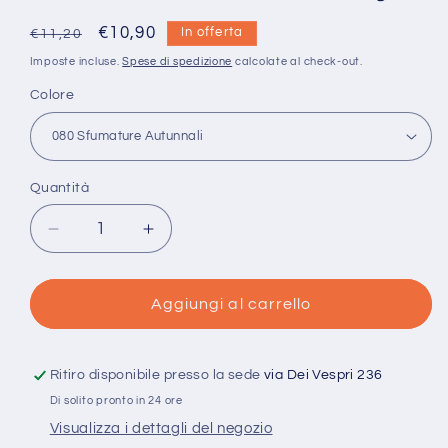
Prezzo
Prezzo
€10,90
In offerta
€11,20
di
scontato
Imposte incluse.
Spese di spedizione
calcolate al check-out.
listino
Colore
Quantità
Quantità
Diminuisci
Aumenta
quantità
quantità
per
per
Misto
Misto
Aggiungi al carrello
Lana
Lana
Spotlight
Spotlight
On
On
Ritiro disponibile presso la sede
via Dei Vespri 236
Color
Color
Di solito pronto in 24 ore
-
-
Visualizza i dettagli del negozio
53%
53%