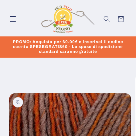
Vai
direttamente
ai contenuti
Carrello
PROMO: Acquista per 60.00€ e inserisci il codice
sconto SPESEGRATIS60 - Le spese di spedizione
standard saranno gratuite
Passa alle
informazioni
sul prodotto