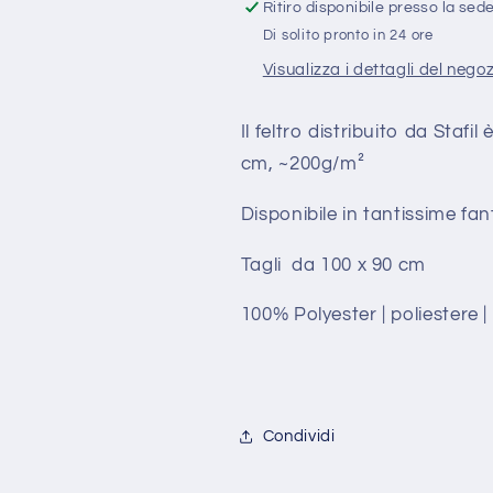
1
1
Ritiro disponibile presso la sed
mm
mm
Di solito pronto in 24 ore
Stafil
Stafil
Visualizza i dettagli del nego
Il feltro distribuito da Staf
cm, ~200g/m²
Disponibile in tantissime fant
Tagli da 100 x 90 cm
100% Polyester | poliestere |
Condividi