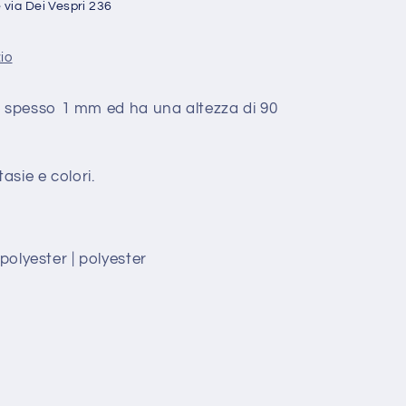
e
via Dei Vespri 236
zio
il è spesso 1 mm ed ha una altezza di 90
asie e colori.
 polyester | polyester