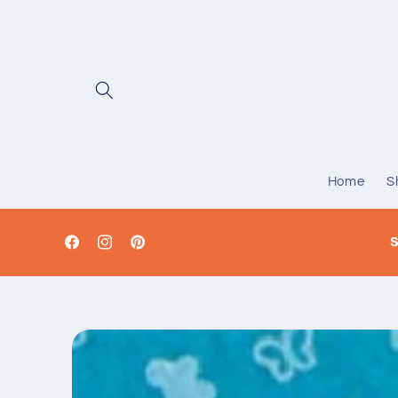
Vai
direttamente
ai contenuti
Home
S
S
Facebook
Instagram
Pinterest
Passa alle
informazioni
sul prodotto