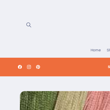
Vai
direttamente
ai contenuti
Home
S
S
Facebook
Instagram
Pinterest
Passa alle
informazioni
sul prodotto