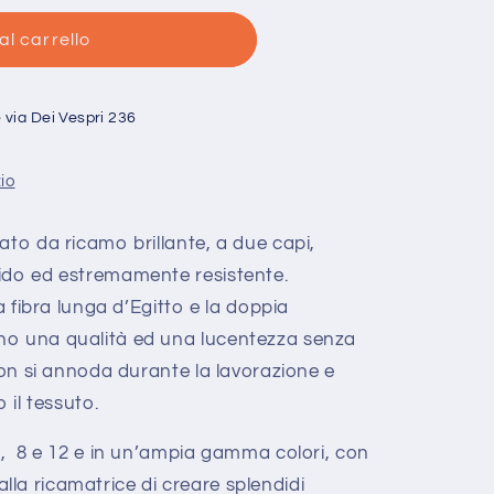
al carrello
ia
e
via Dei Vespri 236
zio
e
ato da ricamo brillante, a due capi,
ido ed estremamente resistente.
 a fibra lunga d’Egitto e la doppia
no una qualità ed una lucentezza senza
 non si annoda durante la lavorazione e
 il tessuto.
5, 8 e 12 e in un’ampia gamma colori, con
la ricamatrice di creare splendidi