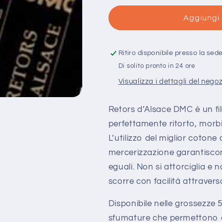
per
per
Ritorto
Ritorto
Aggiungi 
d&#39;Alsazia
d&#39;Alsaz
Grossezza
Grossezza
12
12
Ritiro disponibile presso la sed
-
-
Di solito pronto in 24 ore
Retors
Retors
Visualizza i dettagli del nego
d&#39;Alsace
d&#39;Alsac
DMC
DMC
Retors d’Alsace DMC è un fil
perfettamente ritorto, morb
L’utilizzo del miglior cotone
mercerizzazione garantisco
eguali. Non si attorciglia e
scorre con facilità attraverso
Disponibile nelle grossezze 
sfumature che permettono al