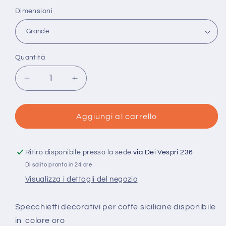
listino
Dimensioni
Quantità
Quantità
Diminuisci
Aumenta
quantità
quantità
per
per
Specchietti
Specchietti
Aggiungi al carrello
decorativi
decorativi
per
per
coffe
coffe
Ritiro disponibile presso la sede
via Dei Vespri 236
siciliane
siciliane
Di solito pronto in 24 ore
Visualizza i dettagli del negozio
Specchietti decorativi per coffe siciliane disponibile
in colore oro