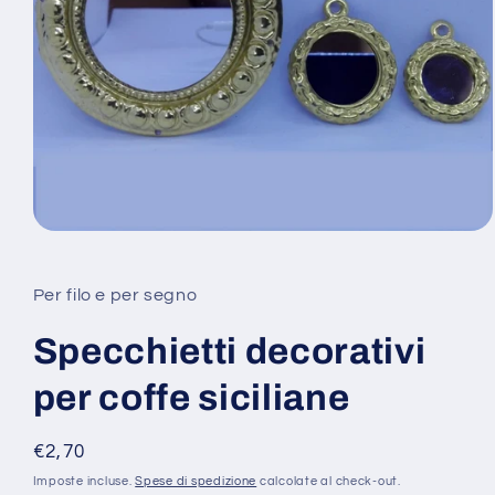
Apri
contenuti
multimediali
1
Per filo e per segno
in
finestra
modale
Specchietti decorativi
per coffe siciliane
Prezzo
€2,70
di
Imposte incluse.
Spese di spedizione
calcolate al check-out.