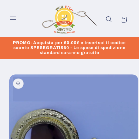
Vai
direttamente
ai contenuti
Carrello
PROMO: Acquista per 60.00€ e inserisci il codice
sconto SPESEGRATIS60 - Le spese di spedizione
standard saranno gratuite
Passa alle
informazioni
sul prodotto