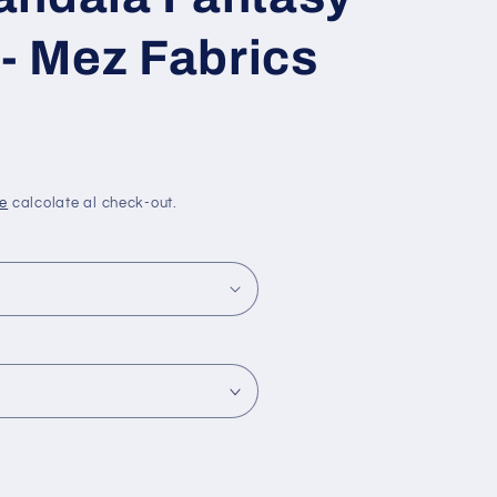
e
A
 - Mez Fabrics
o
r
g
e
r
a
a
g
f
e
ne
calcolate al check-out.
i
o
c
g
a
r
a
f
i
c
a