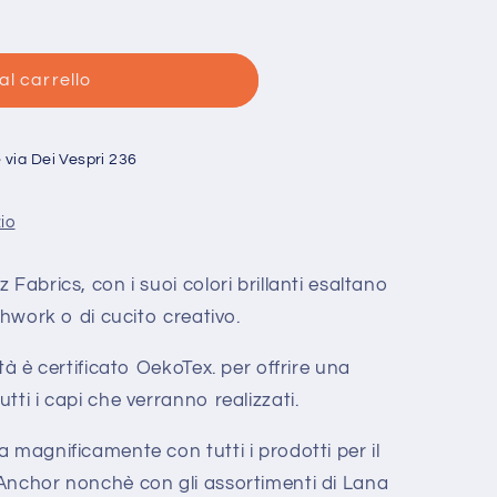
al carrello
e
via Dei Vespri 236
zio
Fabrics, con i suoi colori brillanti esaltano
chwork o di cucito creativo.
tà è certificato OekoTex. per offrire una
tti i capi che verranno realizzati.
 magnificamente con tutti i prodotti per il
Anchor nonchè con gli assortimenti di Lana