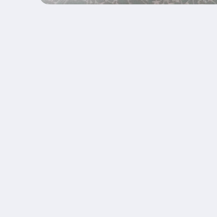
Apri
contenuti
multimediali
1
in
finestra
modale