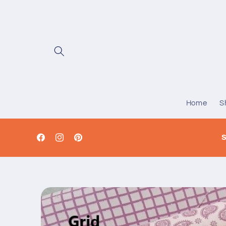
Vai
direttamente
ai contenuti
Home
S
S
Facebook
Instagram
Pinterest
Passa alle
informazioni
sul prodotto