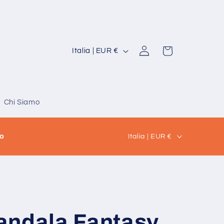
P
Accedi
Carrello
Italia | EUR €
a
e
s
Chi Siamo
e
/
P
no
Italia | EUR €
A
a
r
e
e
s
a
e
g
/
andala Fantasy