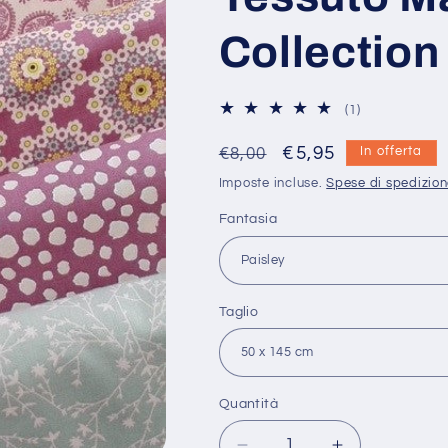
Collection
1
(1)
recensioni
totali
Prezzo
Prezzo
€5,95
€8,00
In offerta
di
scontato
Imposte incluse.
Spese di spedizio
listino
Fantasia
Taglio
Quantità
Quantità