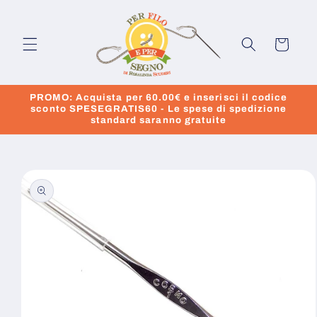
Vai
direttamente
ai contenuti
Carrello
PROMO: Acquista per 60.00€ e inserisci il codice
sconto SPESEGRATIS60 - Le spese di spedizione
standard saranno gratuite
Passa alle
informazioni
sul prodotto