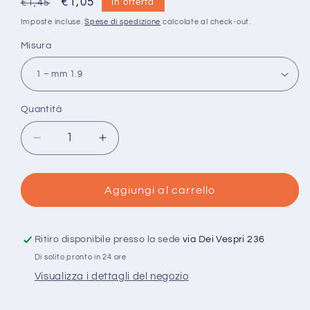
Prezzo
Prezzo
€1,05
In offerta
€1,45
di
scontato
Imposte incluse.
Spese di spedizione
calcolate al check-out.
listino
Misura
Quantità
Quantità
Diminuisci
Aumenta
quantità
quantità
per
per
Uncinetto
Uncinetto
Aggiungi al carrello
in
in
acciaio
acciaio
per
per
Ritiro disponibile presso la sede
via Dei Vespri 236
cotone
cotone
Di solito pronto in 24 ore
Cosmo
Cosmo
Visualizza i dettagli del negozio