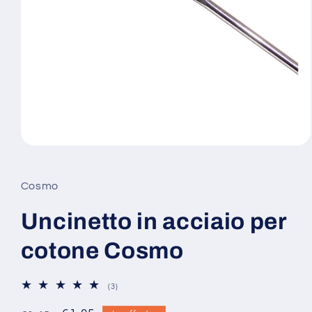
Apri
contenuti
multimediali
1
Cosmo
in
finestra
modale
Uncinetto in acciaio per
cotone Cosmo
3
(3)
recensioni
totali