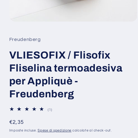
Apri
contenuti
multimediali
1
Freudenberg
in
finestra
modale
VLIESOFIX / Flisofix
Fliselina termoadesiva
per Appliquè -
Freudenberg
1
(1)
recensioni
totali
Prezzo
€2,35
di
Imposte incluse.
Spese di spedizione
calcolate al check-out.
listino