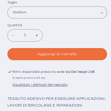
Taglio
Quantità
Quantità
Diminuisci
Aumenta
quantità
quantità
per
per
VLIESOFIX
VLIESOFIX
Aggiungi al carrello
/
/
Flisofix
Flisofix
Fliselina
Fliselina
Ritiro disponibile presso la sede
via Dei Vespri 236
termoadesiva
termoadesiva
Di solito pronto in 24 ore
per
per
Visualizza i dettagli del negozio
Appliquè
Appliquè
-
-
Freudenberg
Freudenberg
TESSUTO ADESIVO PER ESEGUIRE APPLICAZIONI,
LAVORI DI BRICOLAGE E RIPARAZIONI