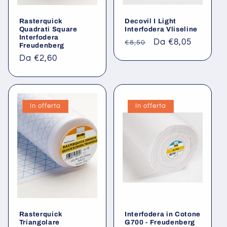
Rasterquick
Decovil I Light
Quadrati Square
Interfodera Vliseline
Interfodera
Prezzo
Prezzo
Da €8,05
€8,50
Freudenberg
di
scontato
Prezzo
Da €2,60
listino
di
listino
In offerta
In offerta
Rasterquick
Interfodera in Cotone
Triangolare
G700 - Freudenberg