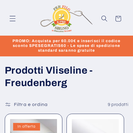
Vai
direttamente
ai contenuti
Carrello
PROMO: Acquista per 60.00€ e inserisci il codice
sconto SPESEGRATIS60 - Le spese di spedizione
standard saranno gratuite
C
Prodotti Vliseline -
o
Freudenberg
l
l
Filtra e ordina
9 prodotti
e
In offerta
z