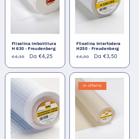
Fliselina Imbottitura
Fliselina Interfodera
H 630 - Freudenberg
H250 - Freudenberg
Prezzo
Prezzo
Da €4,25
Prezzo
Prezzo
Da €3,50
€4,35
€4,50
di
scontato
di
scontato
listino
listino
In offerta