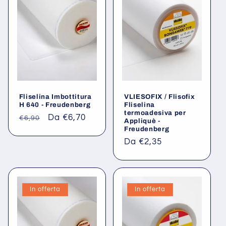
i
o
n
e
Fliselina Imbottitura
VLIESOFIX / Flisofix
:
H 640 - Freudenberg
Fliselina
termoadesiva per
Prezzo
Prezzo
Da €6,70
€6,90
Appliquè -
Freudenberg
di
scontato
listino
Prezzo
Da €2,35
di
listino
In offerta
In offerta