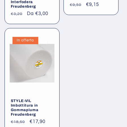
Interfodera
Prezzo
Prezzo
€9,15
€9,50
Freudenberg
di
scontato
Prezzo
Prezzo
Da €3,00
€3,20
listino
di
scontato
listino
In offerta
STYLE-VIL
Imbottitura in
Gommapiuma
Freudenberg
Prezzo
Prezzo
€17,90
€18,50