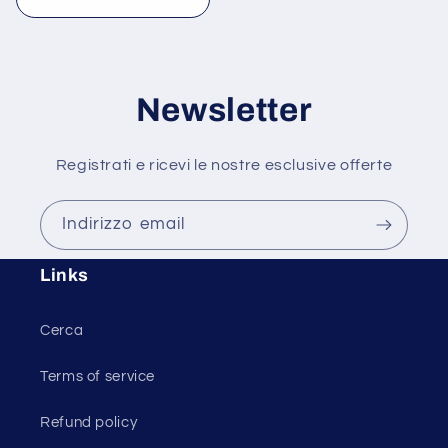
di
scontato
listino
Newsletter
Registrati e ricevi le nostre esclusive offerte
Indirizzo email
Links
Cerca
Terms of service
Refund policy